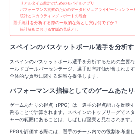
リアルタイム統計のためのモバイルアプリ
パフォーマンス洞察のためのデータビジュアライゼーションツー
統計とスカウティングレポートの統合
選手統計を分析する際の一般的な落とし穴は何ですか？
統計解釈における文脈の見落とし
スペインのバスケットボール選手を分析す
スペインのバスケットボール選手を分析するための主要な
ールドゴールパーセンテージ、選手効率評価が含まれます
全体的な貢献に関する洞察を提供します。
パフォーマンス指標としてのゲームあたり
ゲームあたりの得点（PPG）は、選手の得点能力を反映
割ることで計算されます。スペインのトップリーグでスタ
ャーの範囲にあることは、しばしば堅実と見なされます。
PPGを評価する際には、選手のチーム内での役割を考慮