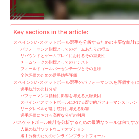
Key sections in the article:
スペインのバスケットボール選手を分析するための主要な統計
パフォーマンス指標としてのゲームあたりの得点
リバウンドとゲームプレイにおけるその重要性
チームワークの指標としてのアシスト
フィールドゴールパーセンテージとその意味
全体評価のための選手効率評価
スペインのバスケットボール選手のパフォーマンスを評価する
選手統計の比較分析
パフォーマンス指標に影響を与える文脈要因
スペインバスケットボールにおける歴史的パフォーマンストレン
リーグレベルが選手統計に与える影響
選手評価における高度な分析の利用
バスケットボール統計を分析するための最適なツールは何です
人気の統計ソフトウェアオプション
選手分析のためのオンラインプラットフォーム